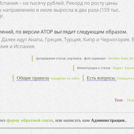
спания – на тысячу рублей. Рекорд по росту цены
 направлению в июле выросла в два раза (159 тыс.
Р.
лений, по версии АТОР выглядит следующим образом.
 Далее идут Анапа, Греция, Турция, Кипр и Черногория. 
алия и Испания.
Цитирование статьи, картинки - фото скриншот -
Rambler News Serv
Иллюстрация к статье -
Яндекс. Карти
Общие правила
Есть вопросы.
поведения на сайте.
Напишите 
Теги:
Нов
рез
форму обратной связи
, или написать нам
Администрация.
.