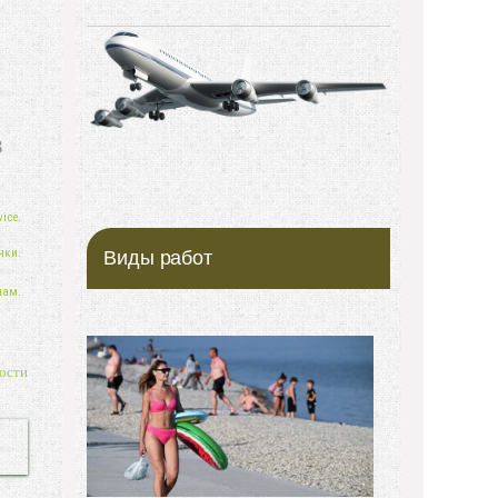
В
ice.
нки.
Виды работ
нам.
ости