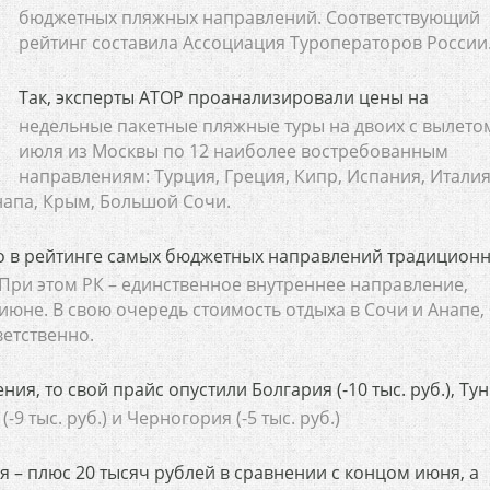
бюджетных пляжных направлений. Соответствующий
рейтинг составила Ассоциация Туроператоров России
Так, эксперты АТОР проанализировали цены на
недельные пакетные пляжные туры на двоих с вылето
июля из Москвы по 12 наиболее востребованным
направлениям: Турция, Греция, Кипр, Испания, Италия
Анапа, Крым, Большой Сочи.
во в рейтинге самых бюджетных направлений традицион
 При этом РК – единственное внутреннее направление,
юне. В свою очередь стоимость отдыха в Сочи и Анапе,
ветственно.
я, то свой прайс опустили Болгария (-10 тыс. руб.), Ту
я (-9 тыс. руб.) и Черногория (-5 тыс. руб.)
 – плюс 20 тысяч рублей в сравнении с концом июня, а