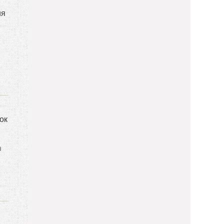
ия
ок
а