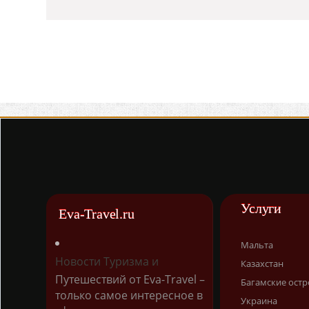
Услуги
Eva-Travel.ru
Мальта
Новости Туризма и
Казахстан
Путешествий от Eva-Travel –
Багамские остр
только самое интересное в
Украина