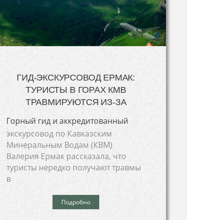
ГИД-ЭКСКУРСОВОД ЕРМАК:
ТУРИСТЫ В ГОРАХ КМВ
ТРАВМИРУЮТСЯ ИЗ-ЗА
Горный гид и аккредитованный
экскурсовод по Кавказским
Минеральным Водам (КВМ)
Валерия Ермак рассказала, что
туристы нередко получают травмы
в
Подробно