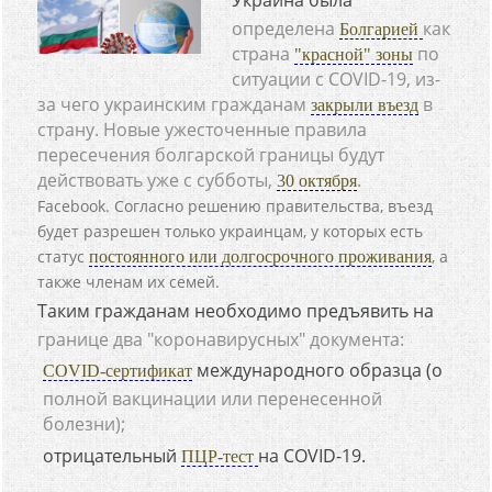
Украина была
определена
как
Болгарией
страна
по
"красной" зоны
ситуации с COVID-19, из-
за чего украинским гражданам
в
закрыли въезд
страну. Новые ужесточенные правила
пересечения болгарской границы будут
действовать уже с субботы,
.
30 октября
Facebook. Согласно решению правительства, въезд
будет разрешен только украинцам, у которых есть
статус
, а
постоянного или долгосрочного проживания
также членам их семей.
Таким гражданам необходимо предъявить на
границе два "коронавирусных" документа:
международного образца (о
COVID-сертификат
полной вакцинации или перенесенной
болезни);
отрицательный
на COVID-19.
ПЦР-тест