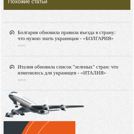
Похожие статьи
ГРЕЦИЯ
ЧЕРНОГОРИЯ
ИТАЛИЯ
ФРАНЦИЯ
Болгария обновила правила въезда в страну:
что нужно знать украинцам - «БОЛГАРИЯ»
ИСПАНИЯ
египет
ПОЛЬША
РОССИЯ
Италия обновила список "зеленых" стран: что
Туризм
изменилось для украинцев - «ИТАЛИЯ»
Путешествия
мальта
Видео новости