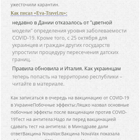
ужесточили карантин.
Как писал «Eva-Travel.ru»:
недавно в Дании отказалось от "цветной
модели" определения уровня заболеваемости
COVID-19. Кроме того, с 25 октября для
украинцев и граждан других государств
упростили процедуру пересечения датских
границ.
Правила обновила и Италия. Как украинцам
теперь попасть на территорию республики –
читайте в материале.
Как записаться в очередь на вакцинацию от COVID-19
в Украине
Побочные эффекты:
Ляшко назвал основные
побочные эффекты после вакцинации против COVID-
19
Тест на антитела:
Надо ли перед вакцинацией
сдавать тест на антитела: в Минздраве дали
ответ
Вакцина NovaVax:
Вакцина NovaVax показала