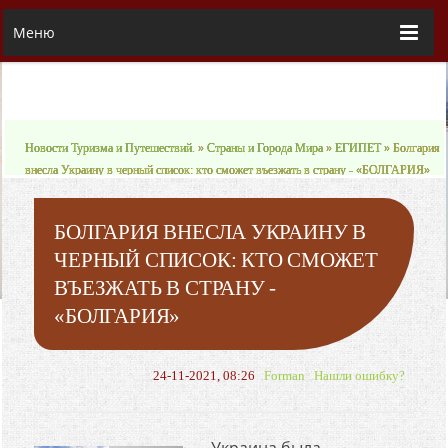
Меню
Новости Туризма и Путешествий.
»
Страны и Города Мира
»
ЕГИПЕТ
» Болгария
внесла Украину в черный список: кто сможет въезжать в страну - «БОЛГАРИЯ»
БОЛГАРИЯ ВНЕСЛА УКРАИНУ В
ЧЕРНЫЙ СПИСОК: КТО СМОЖЕТ
ВЪЕЗЖАТЬ В СТРАНУ -
«БОЛГАРИЯ»
24-11-2021, 08:26
Forman
Нашли ошибку?