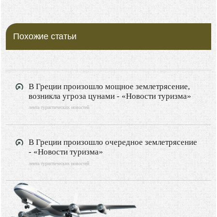
ХОРВАТИЯ
БОЛГАРИЯ
Похожие статьи
ГРЕЦИЯ
ЧЕРНОГОРИЯ
ИТАЛИЯ
ФРАНЦИЯ
В Греции произошло мощное землетрясение,
возникла угроза цунами - «Новости туризма»
ИСПАНИЯ
лента туристических новостей
ПОЛЬША
РОССИЯ
В Греции произошло очередное землетрясение
Туризм
- «Новости туризма»
Путешествия
лента туристических новостей
Видео новости