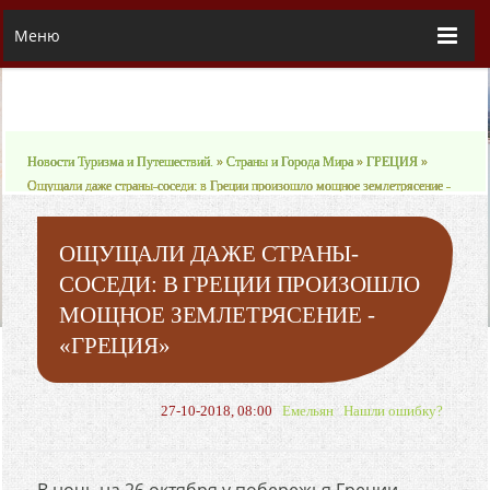
Меню
Новости Туризма и Путешествий.
»
Страны и Города Мира
»
ГРЕЦИЯ
»
Ощущали даже страны-соседи: в Греции произошло мощное землетрясение -
«ГРЕЦИЯ»
ОЩУЩАЛИ ДАЖЕ СТРАНЫ-
СОСЕДИ: В ГРЕЦИИ ПРОИЗОШЛО
МОЩНОЕ ЗЕМЛЕТРЯСЕНИЕ -
«ГРЕЦИЯ»
27-10-2018, 08:00
Емельян
Нашли ошибку?