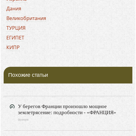
Дания
Великобритания
ТУРЦИЯ
ЕГИПЕТ
КИПР
ХОРВАТИЯ
БОЛГАРИЯ
Похожие статьи
ГРЕЦИЯ
ЧЕРНОГОРИЯ
ИТАЛИЯ
ФРАНЦИЯ
У берегов Франции произошло мощное
землетрясение: подробности - «ФРАНЦИЯ»
ИСПАНИЯ
франция
ПОЛЬША
РОССИЯ