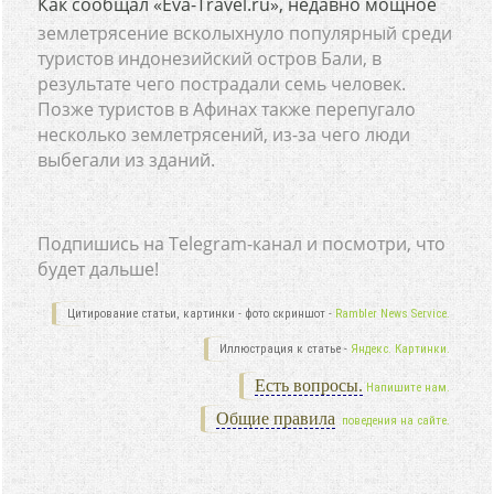
Как сообщал «Eva-Travel.ru», недавно мощное
землетрясение всколыхнуло популярный среди
туристов индонезийский остров Бали, в
результате чего пострадали семь человек.
Позже туристов в Афинах также перепугало
несколько землетрясений, из-за чего люди
выбегали из зданий.
Подпишись на Telegram-канал и посмотри, что
будет дальше!
Цитирование статьи, картинки - фото скриншот -
Rambler News Service.
Иллюстрация к статье -
Яндекс. Картинки.
Есть вопросы.
Напишите нам.
Общие правила
поведения на сайте.