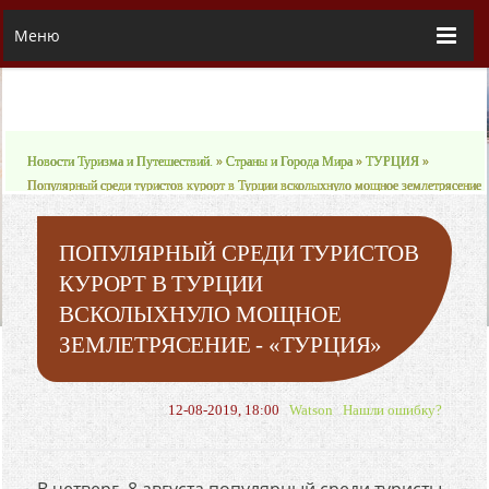
Меню
Новости Туризма и Путешествий.
»
Страны и Города Мира
»
ТУРЦИЯ
»
Популярный среди туристов курорт в Турции всколыхнуло мощное землетрясение
- «ТУРЦИЯ»
ПОПУЛЯРНЫЙ СРЕДИ ТУРИСТОВ
КУРОРТ В ТУРЦИИ
ВСКОЛЫХНУЛО МОЩНОЕ
ЗЕМЛЕТРЯСЕНИЕ - «ТУРЦИЯ»
12-08-2019, 18:00
Watson
Нашли ошибку?