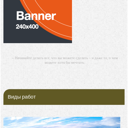
-- Начинайте делать все, что вы можете сделать – и даже то, о чем
можете хотя бы мечтать.
-- Все дело в мыслях. Мысль — начало всего. И мыслями можно
управлять. И поэтому главное дело совершенствования: работать над
мыслями.
-- Идите уверенно по направлению к мечте. Живите той жизнью,
которую вы сами себе придумали.
Виды работ
-- Самое большое богатство — это ум. Самая большая нищета —
глупость. Из всех страхов самый пугающий — самолюбование.
-- Лучшее, что можно сделать с хорошим советом, это пропустить его
мимо ушей. Он никогда не бывает полезен никому, кроме того, кто его
дал.