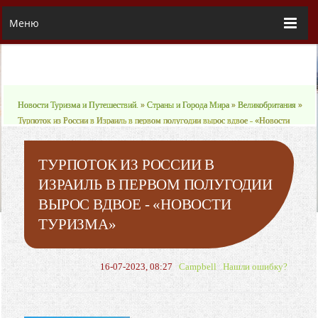
Меню
Новости Туризма и Путешествий.
»
Страны и Города Мира
»
Великобритания
»
Турпоток из России в Израиль в первом полугодии вырос вдвое - «Новости
туризма»
ТУРПОТОК ИЗ РОССИИ В
ИЗРАИЛЬ В ПЕРВОМ ПОЛУГОДИИ
ВЫРОС ВДВОЕ - «НОВОСТИ
ТУРИЗМА»
16-07-2023, 08:27
Campbell
Нашли ошибку?