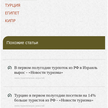
ТУРЦИЯ
ЕГИПЕТ
КИПР
ХОРВАТИЯ
БОЛГАРИЯ
Похожие статьи
ГРЕЦИЯ
ЧЕРНОГОРИЯ
ИТАЛИЯ
ФРАНЦИЯ
В первом полугодии турпоток из РФ в Израиль
вырос - «Новости туризма»
ИСПАНИЯ
лента туристических новостей
ПОЛЬША
РОССИЯ
Турцию в первом полугодии посетили на 14%
Туризм
больше туристов из РФ - «Новости туризма»
Путешествия
лента туристических новостей