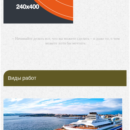
-- Начинайте делать все, что вы можете сделать – и даже то, о чем
можете хотя бы мечтать.
-- Все дело в мыслях. Мысль — начало всего. И мыслями можно
управлять. И поэтому главное дело совершенствования: работать над
мыслями.
-- Идите уверенно по направлению к мечте. Живите той жизнью,
которую вы сами себе придумали.
Виды работ
-- Самое большое богатство — это ум. Самая большая нищета —
глупость. Из всех страхов самый пугающий — самолюбование.
-- Лучшее, что можно сделать с хорошим советом, это пропустить его
мимо ушей. Он никогда не бывает полезен никому, кроме того, кто его
дал.
-- Люблю давать советы и очень не люблю, когда их дают мне.