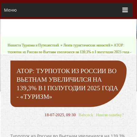
Меню
Новости Туризма и Путешествий.
»
Лента туристических новостей
» АТОР:
турпоток из России во Вьетнам увеличился на 139,3% в I полугодии 2025 года -
«Туризм»
АТОР: ТУРПОТОК ИЗ РОССИИ ВО
ВЬЕТНАМ УВЕЛИЧИЛСЯ НА
139,3% В I ПОЛУГОДИИ 2025 ГОДА
- «ТУРИЗМ»
18-07-2025, 09:30
Babcock
Нашли ошибку?
Турпоток из России во Вьетнам увеличился на 139,3%