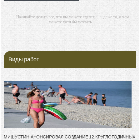
-- Начинайте делать все, что вы можете сделать – и даже то, о чем
можете хотя бы мечтать.
-- Все дело в мыслях. Мысль — начало всего. И мыслями можно
управлять. И поэтому главное дело совершенствования: работать над
мыслями.
-- Идите уверенно по направлению к мечте. Живите той жизнью,
которую вы сами себе придумали.
Виды работ
-- Самое большое богатство — это ум. Самая большая нищета —
глупость. Из всех страхов самый пугающий — самолюбование.
-- Лучшее, что можно сделать с хорошим советом, это пропустить его
мимо ушей. Он никогда не бывает полезен никому, кроме того, кто его
дал.
-- Люблю давать советы и очень не люблю, когда их дают мне.
МИШУСТИН АНОНСИРОВАЛ СОЗДАНИЕ 12 КРУГЛОГОДИЧНЫХ