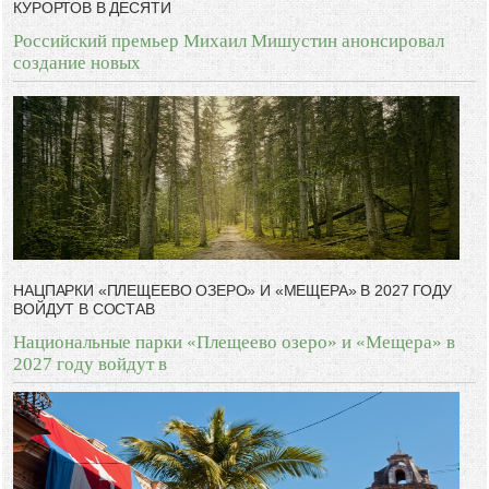
КУРОРТОВ В ДЕСЯТИ
Российский премьер Михаил Мишустин анонсировал
создание новых
НАЦПАРКИ «ПЛЕЩЕЕВО ОЗЕРО» И «МЕЩЕРА» В 2027 ГОДУ
ВОЙДУТ В СОСТАВ
Национальные парки «Плещеево озеро» и «Мещера» в
2027 году войдут в