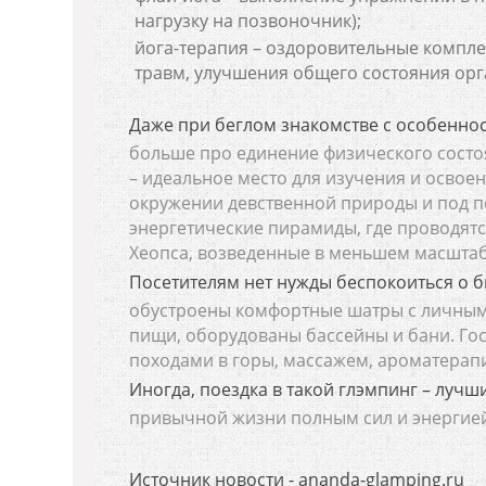
нагрузку на позвоночник);
йога-терапия – оздоровительные комплек
травм, улучшения общего состояния орг
Даже при беглом знакомстве с особенност
больше про единение физического состоя
– идеальное место для изучения и освоен
окружении девственной природы и под п
энергетические пирамиды, где проводятс
Хеопса, возведенные в меньшем масштаб
Посетителям нет нужды беспокоиться о б
обустроены комфортные шатры с личными
пищи, оборудованы бассейны и бани. Гост
походами в горы, массажем, ароматерап
Иногда, поездка в такой глэмпинг – лучши
привычной жизни полным сил и энергией
Источник новости - ananda-glamping.ru