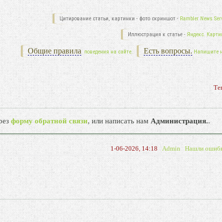
Цитирование статьи, картинки - фото скриншот -
Rambler News Serv
Иллюстрация к статье -
Яндекс. Карти
Общие правила
Есть вопросы.
поведения на сайте.
Напишите 
Те
рез
форму обратной связи
, или написать нам
Администрация.
.
1-06-2026, 14:18
Admin
Нашли ошиб