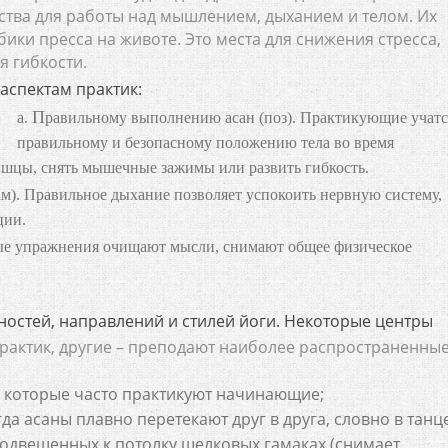
ства для работы над мышлением, дыханием и телом. Их
бики пресса на животе. Это места для снижения стресса,
 гибкости.
аспектам практик:
Правильному выполнению асан (поз). Практикующие учатся
правильному и безопасному положению тела во время
ышцы, снять мышечные зажимы или развить гибкость.
ции.
ностей, направлений и стилей йоги. Некоторые центры
рактик, другие – преподают наиболее распространенные
я, которые часто практикуют начинающие;
а асаны плавно перетекают друг в друга, словно в танце
одвешенных к потолку шелковых гамаках (снимает