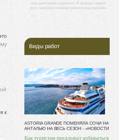
мыслями можно управлять. И поэтому главное
дело совершенствования: работать над мыслями.
-- Идите уверенно по направлению к мечте. Живите
той жизнью, которую вы сами себе придумали.
-- Самое большое богатство — это ум. Самая
это
большая нищета — глупость. Из всех страхов
самый пугающий — самолюбование.
ыму
Виды работ
-- Лучшее, что можно сделать с хорошим советом,
это пропустить его мимо ушей. Он никогда не
бывает полезен никому, кроме того, кто его дал.
-- Люблю давать советы и очень не люблю, когда их
дают мне.
ной
я к
ASTORIA GRANDE ПОМЕНЯЛА СОЧИ НА
АНТАЛЬЮ НА ВЕСЬ СЕЗОН - «НОВОСТИ
Как туристам предложат добираться