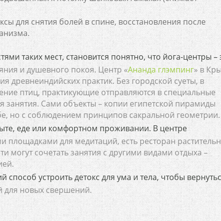
сы для снятия болей в спине, восстановления после
анизма.
ями таких мест, становится понятно, что йога-центры – 
ния и душевного покоя. Центр «
Ананда глэмпинг
» в Кр
ия древнеиндийских практик. Без городской суеты, в
ение птиц, практикующие отправляются в специальные
я занятия. Сами объекты – копии египетской пирамиды
е, но с соблюдением принципов сакральной геометрии.
ыте, еде или комфортном проживании. В центре
 площадками для медитаций, есть ресторан раститель
и могут сочетать занятия с другими видами отдыха –
ией.
й способ устроить детокс для ума и тела, чтобы вернутьс
 для новых свершений.