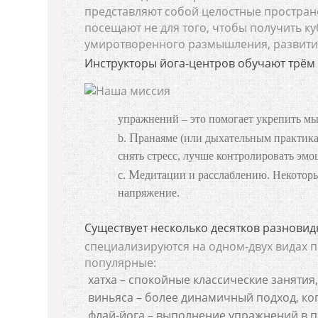
представляют собой целостные простран
посещают не для того, чтобы получить ку
умиротворенного размышления, развития
Инструкторы йога-центров обучают трём 
упражнений – это помогает укрепить м
Пранаяме (или дыхательным практикам). Правильное дыхание позволяет успокоить нервную систему,
снять стресс, лучше контролировать эмо
Медитации и расслаблению. Некоторые упражнения очищают мысли, снимают общее физическое
напряжение.
Существует несколько десятков разновид
специализируются на одном-двух видах п
популярные:
хатха – спокойные классические заняти
виньяса – более динамичный подход, когд
флай-йога – выполнение упражнений в п