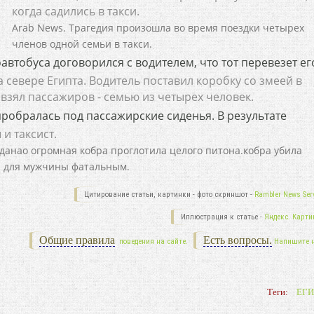
когда садились в такси.
Arab News. Трагедия произошла во время поездки четырех
членов одной семьи в такси.
втобуса договорился с водителем, что тот перевезет ег
 севере Египта. Водитель поставил коробку со змеей в
 взял пассажиров - семью из четырех человек.
пробралась под пассажирские сиденья. В результате
и таксист.
нданао огромная кобра проглотила целого питона.кобра убила
ал для мужчины фатальным.
Цитирование статьи, картинки - фото скриншот -
Rambler News Serv
Иллюстрация к статье -
Яндекс. Карти
Общие правила
Есть вопросы.
поведения на сайте.
Напишите 
Теги:
ЕГИ