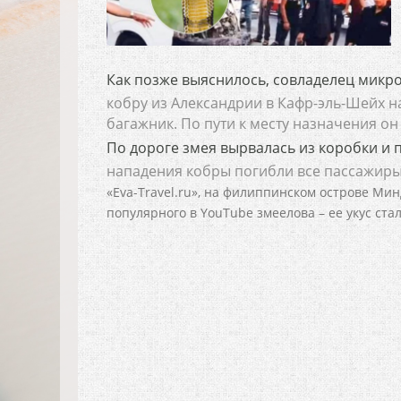
Как позже выяснилось, совладелец микроа
кобру из Александрии в Кафр-эль-Шейх на
багажник. По пути к месту назначения он
По дороге змея вырвалась из коробки и 
нападения кобры погибли все пассажиры 
«Eva-Travel.ru», на филиппинском острове Ми
популярного в YouTube змеелова – ее укус ст