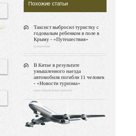
Похожие статьи
ГРЕЦИЯ
ЧЕРНОГОРИЯ
ИТАЛИЯ
Таксист выбросил туристку с
ку?
годовалым ребенком в поле в
ФРАНЦИЯ
Крыму - «Путешествия»
ИСПАНИЯ
путешествия
ПОЛЬША
РОССИЯ
В Китае в результате
умышленного наезда
Туризм
автомобиля погибли 11 человек
Путешествия
- «Новости туризма»
лента туристических новостей
Видео новости