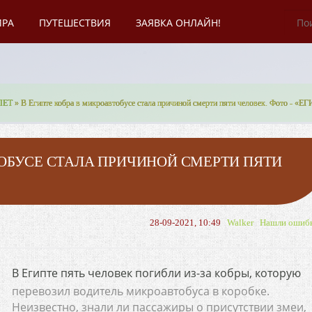
ИРА
ПУТЕШЕСТВИЯ
ЗАЯВКА ОНЛАЙН!
ПЕТ
» В Египте кобра в микроавтобусе стала причиной смерти пяти человек. Фото - «
ТОБУСЕ СТАЛА ПРИЧИНОЙ СМЕРТИ ПЯТИ
28-09-2021, 10:49
Walker
Нашли ошиб
В Египте пять человек погибли из-за кобры, которую
перевозил водитель микроавтобуса в коробке.
Неизвестно, знали ли пассажиры о присутствии змеи,