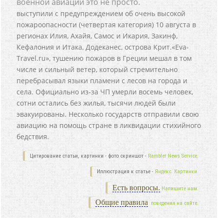
военной авиации это не просто.
выступили с предупреждением об очень высокой
пожароопасности (четвертая категория) 10 августа в
регионах Илия, Ахайя, Самос и Икария, Закинф,
Кефалония и Итака, Додеканес, острова Крит.«Eva-
Travel.ru», тушению пожаров в Греции мешал в том
числе и сильный ветер, который стремительно
перебрасывал языки пламени с лесов на города и
села. Официально из-за ЧП умерли восемь человек,
сотни остались без жилья, тысячи людей были
эвакуированы. Несколько государств отправили свою
авиацию на помощь стране в ликвидации стихийного
бедствия.
Цитирование статьи, картинки - фото скриншот -
Rambler News Service.
Иллюстрация к статье -
Яндекс. Картинки.
Есть вопросы.
Напишите нам.
Общие правила
поведения на сайте.