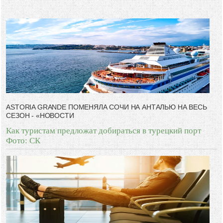
глупость. Из всех страхов самый пугающий — самолюбование.
-- Лучшее, что можно сделать с хорошим советом, это пропустить его
мимо ушей. Он никогда не бывает полезен никому, кроме того, кто его
дал.
-- Люблю давать советы и очень не люблю, когда их дают мне.
ASTORIA GRANDE ПОМЕНЯЛА СОЧИ НА АНТАЛЬЮ НА ВЕСЬ
СЕЗОН - «НОВОСТИ
Как туристам предложат добираться в турецкий порт
Фото: СК