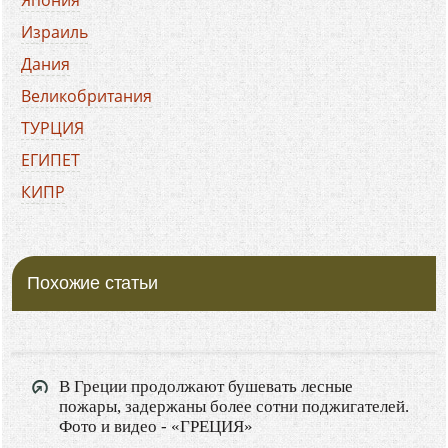
Израиль
Дания
Великобритания
ТУРЦИЯ
ЕГИПЕТ
КИПР
ХОРВАТИЯ
БОЛГАРИЯ
Похожие статьи
ГРЕЦИЯ
ЧЕРНОГОРИЯ
ИТАЛИЯ
ФРАНЦИЯ
В Греции продолжают бушевать лесные
пожары, задержаны более сотни поджигателей.
ИСПАНИЯ
Фото и видео - «ГРЕЦИЯ»
ПОЛЬША