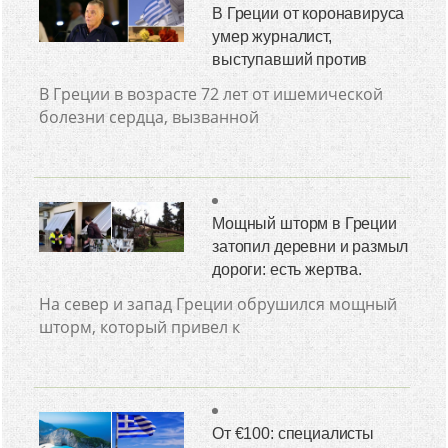
В Греции от коронавируса
умер журналист,
выступавший против
В Греции в возрасте 72 лет от ишемической
болезни сердца, вызванной
Мощный шторм в Греции
затопил деревни и размыл
дороги: есть жертва.
На север и запад Греции обрушился мощный
шторм, который привел к
От €100: специалисты