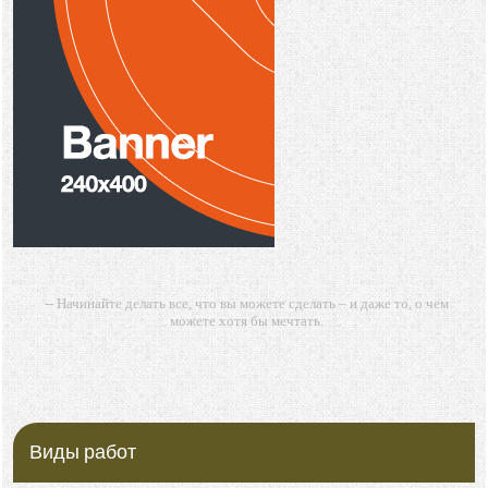
-- Начинайте делать все, что вы можете сделать – и даже то, о чем
можете хотя бы мечтать.
-- Все дело в мыслях. Мысль — начало всего. И мыслями можно
управлять. И поэтому главное дело совершенствования: работать над
мыслями.
-- Идите уверенно по направлению к мечте. Живите той жизнью,
которую вы сами себе придумали.
Виды работ
-- Самое большое богатство — это ум. Самая большая нищета —