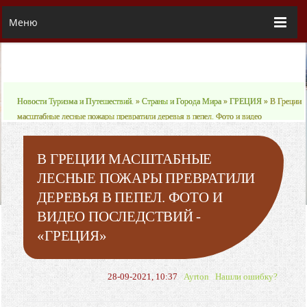
Меню
Новости Туризма и Путешествий.
»
Страны и Города Мира
»
ГРЕЦИЯ
» В Греции
масштабные лесные пожары превратили деревья в пепел. Фото и видео
последствий - «ГРЕЦИЯ»
В ГРЕЦИИ МАСШТАБНЫЕ
ЛЕСНЫЕ ПОЖАРЫ ПРЕВРАТИЛИ
ДЕРЕВЬЯ В ПЕПЕЛ. ФОТО И
ВИДЕО ПОСЛЕДСТВИЙ -
«ГРЕЦИЯ»
28-09-2021, 10:37
Ayrton
Нашли ошибку?