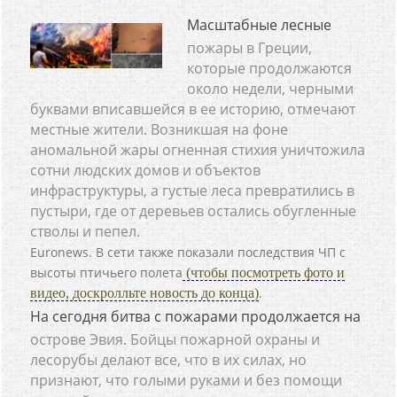
Масштабные лесные
пожары в Греции,
которые продолжаются
около недели, черными
буквами вписавшейся в ее историю, отмечают
местные жители. Возникшая на фоне
аномальной жары огненная стихия уничтожила
сотни людских домов и объектов
инфраструктуры, а густые леса превратились в
пустыри, где от деревьев остались обугленные
стволы и пепел.
Euronews. В сети также показали последствия ЧП с
высоты птичьего полета
(чтобы посмотреть фото и
.
видео, доскролльте новость до конца)
На сегодня битва с пожарами продолжается на
острове Эвия. Бойцы пожарной охраны и
лесорубы делают все, что в их силах, но
признают, что голыми руками и без помощи