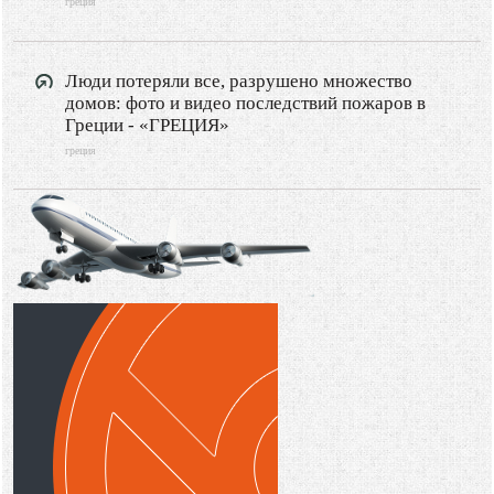
греция
РОССИЯ
Туризм
Люди потеряли все, разрушено множество
домов: фото и видео последствий пожаров в
Путешествия
Греции - «ГРЕЦИЯ»
Видео новости
греция