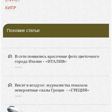
КИПР
ХОРВАТИЯ
БОЛГАРИЯ
Похожие статьи
ГРЕЦИЯ
ЧЕРНОГОРИЯ
ИТАЛИЯ
ФРАНЦИЯ
В сети появились красочные фото цветочного
города Италии - «ИТАЛИЯ»
ИСПАНИЯ
италия
ПОЛЬША
РОССИЯ
Висят в воздухе: журналистка показала
Туризм
невероятные скалы Греции - «ГРЕЦИЯ»
Путешествия
греция
Видео новости