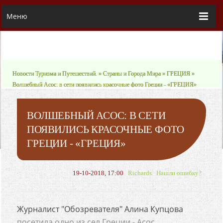
Меню
Новости Туризма и Путешествий.
»
Страны и Города Мира
»
ГРЕЦИЯ
»
Волшебный Асос: в сети появились красочные фото Греции - «ГРЕЦИЯ»
ВОЛШЕБНЫЙ АСОС: В СЕТИ
ПОЯВИЛИСЬ КРАСОЧНЫЕ ФОТО
ГРЕЦИИ - «ГРЕЦИЯ»
19-10-2018, 17:00
Richards
Нашли ошибку?
Журналист "Обозревателя" Алина Купцова
посетила одно из сел Греции - Асос.