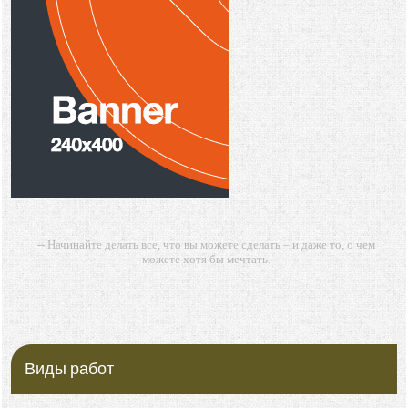
-- Начинайте делать все, что вы можете сделать – и даже то, о чем
можете хотя бы мечтать.
-- Все дело в мыслях. Мысль — начало всего. И мыслями можно
управлять. И поэтому главное дело совершенствования: работать над
мыслями.
-- Идите уверенно по направлению к мечте. Живите той жизнью,
которую вы сами себе придумали.
Виды работ
-- Самое большое богатство — это ум. Самая большая нищета —
глупость. Из всех страхов самый пугающий — самолюбование.