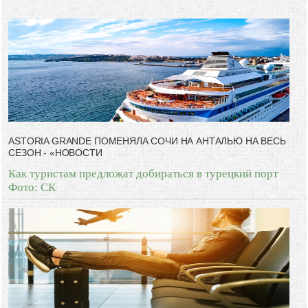
-- Лучшее, что можно сделать с хорошим советом, это пропустить его
мимо ушей. Он никогда не бывает полезен никому, кроме того, кто его
дал.
-- Люблю давать советы и очень не люблю, когда их дают мне.
ASTORIA GRANDE ПОМЕНЯЛА СОЧИ НА АНТАЛЬЮ НА ВЕСЬ
СЕЗОН - «НОВОСТИ
Как туристам предложат добираться в турецкий порт
Фото: СК