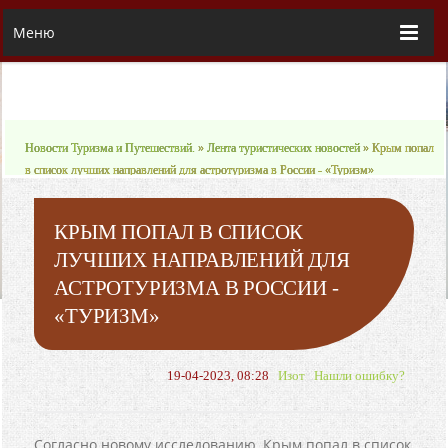
Меню
Новости Туризма и Путешествий.
»
Лента туристических новостей
» Крым попал
в список лучших направлений для астротуризма в России - «Туризм»
КРЫМ ПОПАЛ В СПИСОК
ЛУЧШИХ НАПРАВЛЕНИЙ ДЛЯ
АСТРОТУРИЗМА В РОССИИ -
«ТУРИЗМ»
19-04-2023, 08:28
Изот
Нашли ошибку?
Согласно новому исследованию, Крым попал в список